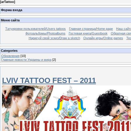
[
arTattoo
]
Форма входа
Меню сайта
Татуировки пользователей/Users tattoos
Главная страница/Home page
Наш сайт/
Фотоальбомы/Photoalbums
Гостевая книга/Guestbook
Обратная св
Нарисуй свой эскиз/Draw a sketch
Онлайн игры/Online games
Те
Categories
Обновления
[10]
Главные новости Украины и мира
[2]
LVIV TATTOO FEST – 2011